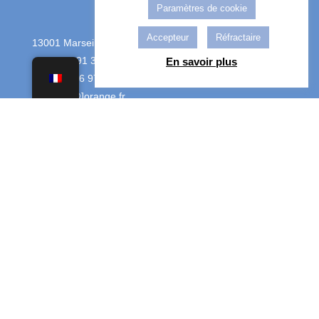
Paramètres de cookie

Accepteur
Réfractaire
13001 Marseille Vieux-Port
+33 (0) 4 91 33 74 09
En savoir plus
+33 (0)6 76 97 68 83
bellepro[@]orange.fr
7Jrs /7 – 24h/24
INFORMATIONS LEGALES
Conditions générales de vente
Politique des cookies
Mentions Légales
Nos mesures contre le Covid