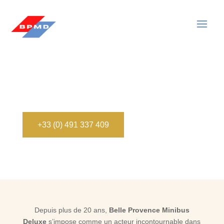
Entreprise de transport de personnes avec
chauffeur privé en Provence
Votre partenaire expert depuis plus de 20 ans pour
un transport VIP sur mesure
+33 (0) 491 337 409
Depuis plus de 20 ans,
Belle Provence Minibus
Deluxe
s’impose comme un acteur incontournable dans