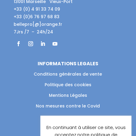
13001 Marseille Vieux-Port
+33 (0) 4 91 33 74 09
+33 (0)6 76 97 68 83
bellepro[@]orange.fr
7Jrs /7 – 24h/24
INFORMATIONS LEGALES
Conditions générales de vente
Politique des cookies
Mentions Légales
Nos mesures contre le Covid
LIENS UTILES
En continuant à utiliser ce site, vous
acceptez notre politique de
Album photos